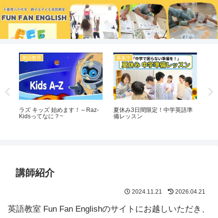
英語教育
募集中
親
案
ラズ キッズ 始めます！～Raz-
夏休み3日間限定！中学英語準
お
Kidsってなに？~
備レッスン
必
講師紹介
2024.11.21
2026.04.21
英語教室 Fun Fan Englishのサイトにお越しいただき、